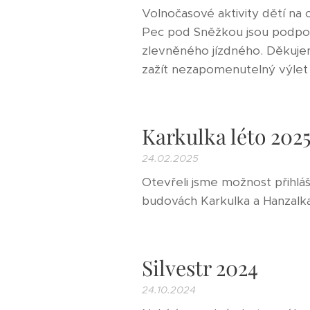
Volnočasové aktivity dětí n
Pec pod Sněžkou jsou podpo
zlevněného jízdného. Děkuje
zažít nezapomenutelný výlet 
Karkulka léto 202
24.02.2025
Otevřeli jsme možnost přihlá
budovách Karkulka a Hanzalka.
Silvestr 2024
24.10.2024