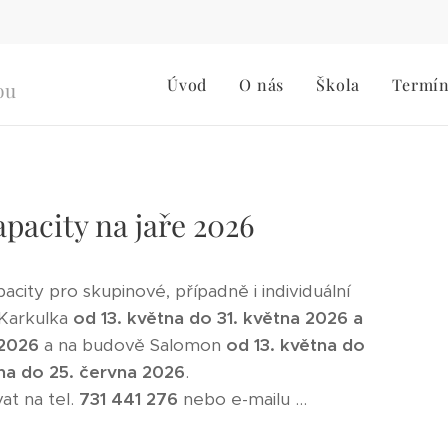
Úvod
O nás
Škola
Termí
ou
pacity na jaře 2026
city pro skupinové, případně i individuální
Karkulka
od 13. května do 31. května 2026 a
 2026
a na budově Salomon
od 13. května do
vna do 25. června 2026
.
at na tel.
731 441 276
nebo e-mailu ...