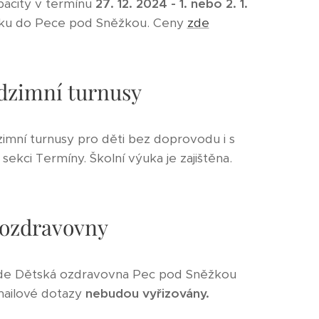
pacity v termínu
27. 12. 2024 - 1. nebo 2. 1.
r roku do Pece pod Sněžkou. Ceny
zde
dzimní turnusy
imní turnusy pro děti bez doprovodu i s
sekci Termíny. Školní výuka je zajištěna.
ozdravovny
 bude Dětská ozdravovna Pec pod Sněžkou
-mailové dotazy
nebudou vyřizovány.