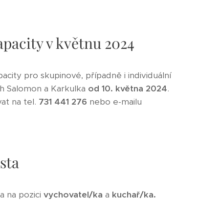
apacity v květnu 2024
city pro skupinové, případně i individuální
h Salomon a Karkulka
od 10. května 2024
.
at na tel.
731 441 276
nebo e-mailu
sta
a na pozici
vychovatel/ka
a
kuchař/ka.