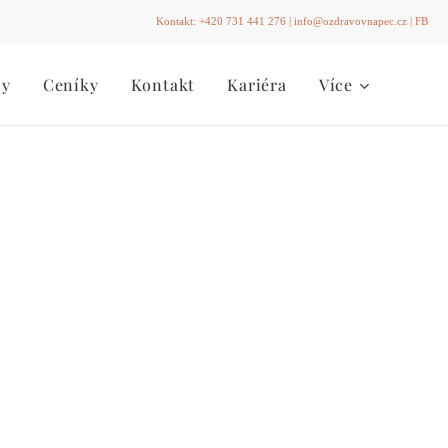
Kontakt:
+420 731 441 276
|
info@ozdravovnapec.cz
|
FB
ny
Ceníky
Kontakt
Kariéra
Více