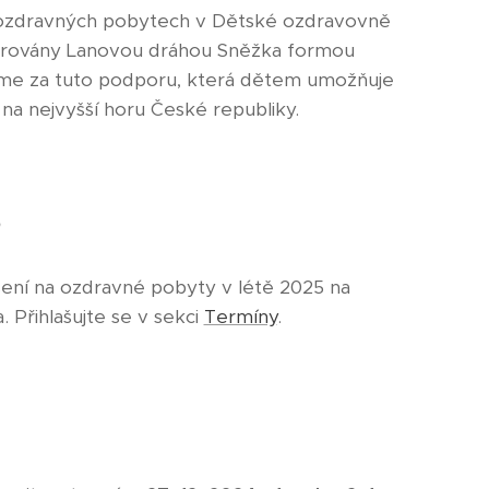
a ozdravných pobytech v Dětské ozdravovně
rovány Lanovou dráhou Sněžka formou
me za tuto podporu, která dětem umožňuje
na nejvyšší horu České republiky.
5
šení na ozdravné pobyty v létě 2025 na
 Přihlašujte se v sekci
Termíny
.