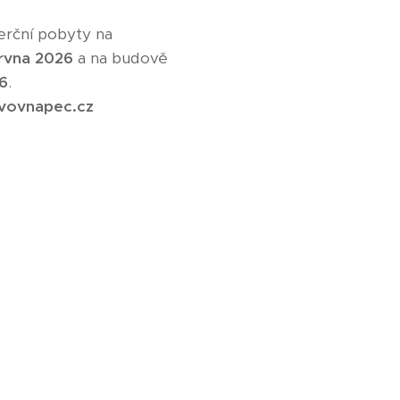
erční pobyty na
ervna 2026
a na budově
26
.
vovnapec.cz