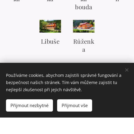
bouda
Libuše
Růženk
a
Používáme cookies, abychom zajistili správné fungování a
bezpečnost našich stránek. Tím vám můžeme zajistit tu
nejlepší zkušenost při jejich návštěvě.
Přijmout nezbytné
Přijmout vše
© 2026 Dětská ozdravovna Pec pod Sněžkou. Všechna práva
vyhrazena.
Cookies