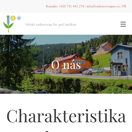
Kontakt:
+420 731 441 276
|
info@ozdravovnapec.cz
|
FB
Dětská ozdravovna Pec pod Sněžkou
O nás
Charakteristika