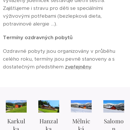
vyvážený jídelníček sestavuje dietní sestra.
Zajišťujeme i stravu pro děti se speciálními
výživovými potřebami (bezlepková dieta,
potravinové alergie ...).
Termíny ozdravných pobytů
Ozdravné pobyty jsou organizovány v průběhu
celého roku, termíny jsou pevně stanoveny a s
dostatečným předstihem
zveřejněny
.
Karkul
Hanzal
Mělnic
Salomo
ka
ka
ká
n