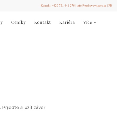
Kontakt:
+420 731 441 276
|
info@ozdravovnapec.cz
|
FB
ny
Ceníky
Kontakt
Kariéra
Více
. Přijeďte si užít závěr