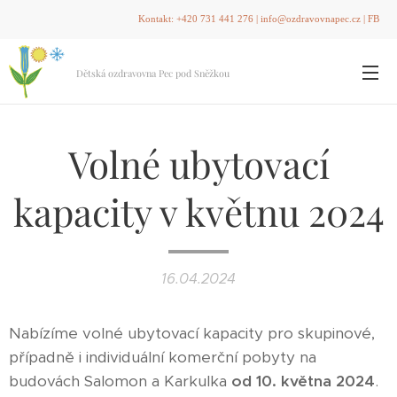
Kontakt:
+420 731 441 276
|
info@ozdravovnapec.cz
|
FB
Dětská ozdravovna Pec pod Sněžkou
Volné ubytovací
kapacity v květnu 2024
16.04.2024
Nabízíme volné ubytovací kapacity pro skupinové,
případně i individuální komerční pobyty na
budovách Salomon a Karkulka
od 10. května 2024
.