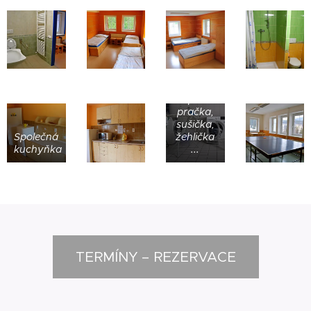
K
dispozici
pračka,
sušička,
Společná
žehlička
kuchyňka
...
TERMÍNY – REZERVACE