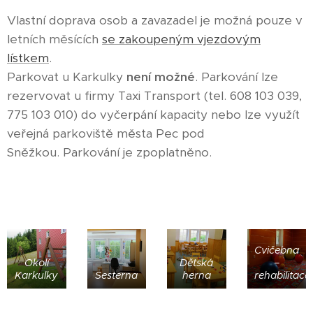
Vlastní doprava osob a zavazadel je možná pouze v
letních měsících
se zakoupeným vjezdovým
lístkem
.
Parkovat u Karkulky
není možné
. Parkování lze
rezervovat u firmy Taxi Transport (tel. 608 103 039,
775 103 010) do vyčerpání kapacity nebo lze využít
veřejná parkoviště města Pec pod
Sněžkou. Parkování je zpoplatněno.
Cvičebna
Okolí
Dětská
–
Karkulky
Sesterna
herna
rehabilitace