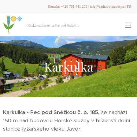
Kontakt:
+420 731 441 276
|
info@ozdravovnapec.cz
|
FB
Dětská ozdravovna Pec pod Sněžkou
Karkulka
Karkulka - Pec pod Sněžkou č. p. 185,
se nachází
150 m nad budovou Horské služby v blízkosti dolní
stanice lyžařského vleku Javor.