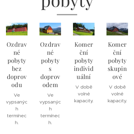
Ozdrav
Ozdrav
Komer
Komer
né
né
ční
ční
pobyty
pobyty
pobyty
pobyty
bez
s
individ
skupin
doprov
doprov
uální
ové
odu
odem
V době
V době
volné
volné
Ve
Ve
kapacity.
kapacity.
vypsanýc
vypsanýc
h
h
termínec
termínec
h.
h.