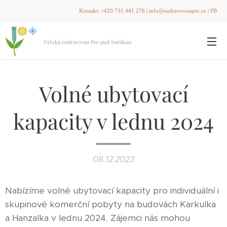
Kontakt:
+420 731 441 276
|
info@ozdravovnapec.cz
|
FB
Dětská ozdravovna Pec pod Sněžkou
Volné ubytovací
kapacity v lednu 2024
08.12.2023
Nabízíme volné ubytovací kapacity pro individuální i
skupinové komerční pobyty na budovách Karkulka
a Hanzalka v lednu 2024. Zájemci nás mohou